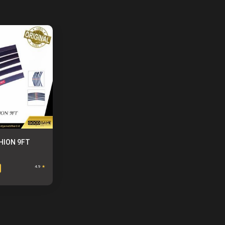
HION 9FT
4.9
★