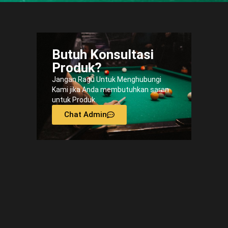
Butuh Konsultasi
Produk?
Jangan Ragu Untuk Menghubungi
Kami jika Anda membutuhkan saran
untuk Produk.
Chat Admin