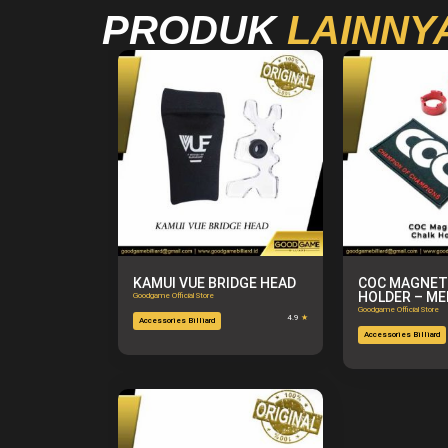
PRODUK
LAINNY
KAMUI VUE BRIDGE HEAD
COC MAGNET
HOLDER – M
Goodgame Official Store
Goodgame Official Store
4.9
★
Accessories Billiard
Accessories Billiard