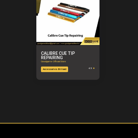
CALIBRE CUE TIP
REPAIRING
Goodgame Official Store
4.9
★
Accessories Billiard