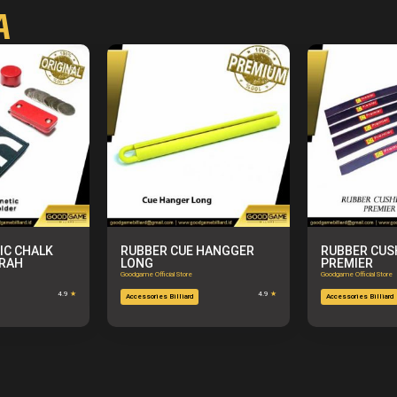
A
IC CHALK
RUBBER CUE HANGGER
RUBBER CUS
ERAH
LONG
PREMIER
Goodgame Official Store
Goodgame Official Store
4.9
★
4.9
★
Accessories Billiard
Accessories Billiard