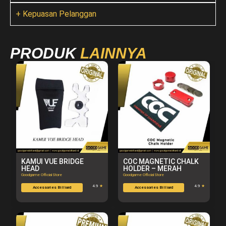
+ Kepuasan Pelanggan
PRODUK
LAINNYA
KAMUI VUE BRIDGE
COC MAGNETIC CHALK
HEAD
HOLDER – MERAH
Goodgame Official Store
Goodgame Official Store
4.9
★
4.9
★
Accessories Billiard
Accessories Billiard