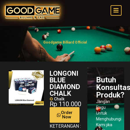
Goodgame Billiard Official
LONGONI
Butuh
BLUE
DIAMOND
Konsultas
CHALK
Produk?
✪
Chalk
Jangan
Rp 110.000
Ragu
Order
Untuk
Now
Menghubungi
Kami jika
KETERANGAN :