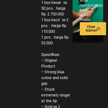
Anda
1 box besar : isi
membutuhkan
50 pcs. : harga
saran
Rp. 2.750.000
untuk
1 box kecil : isi 2
Produk.
pcs. :. harga Rp.
Chat
Admin
110.000
1 pcs. : harga Rp.
55.000
Spesifikasi :
– Original
Product
– Strong blue
colour and solid
grip
– Stuck
extremely longer
at the tip
– Sold as 2