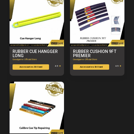
RUBBER CUE HANGGER
RUBBER CUSHION 9FT
LONG
PREMIER
Goodgame Official Store
Goodgame Official Store
4.9
★
4.9
★
Accessories Billiard
Accessories Billiard