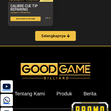
CALIBRE CUE TIP
REPAIRING
Goodgame Official Store
4.9
★
Accessories Billiard
Selengkapnya
Tentang Kami
Produk
Berita