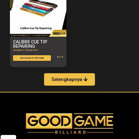
CALIBRE CUE TIP
REPAIRING
Goodgame Official Store
4.9
★
Accessories Billiard
Selengkapnya