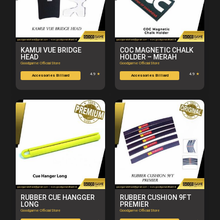
KAMUI VUE BRIDGE
COC MAGNETIC CHALK
HEAD
HOLDER – MERAH
Goodgame Official Store
Goodgame Official Store
4.9
★
4.9
★
Accessories Billiard
Accessories Billiard
RUBBER CUE HANGGER
RUBBER CUSHION 9FT
LONG
PREMIER
Goodgame Official Store
Goodgame Official Store