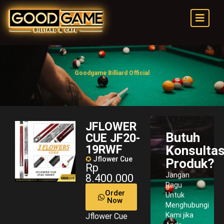
Goodgame Billiard Official
JFLOWER
Butuh
CUE JF20-
19RWF
Konsultas
✪
Jflower Cue
Produk?
Rp
Jangan
8.400.000
Ragu
Order
Untuk
Now
Menghubungi
Kami jika
Jflower Cue