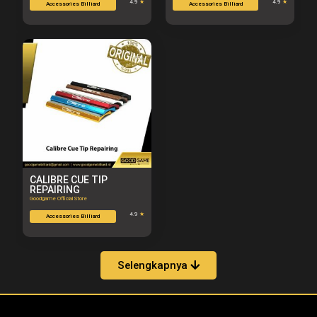
4.9
★
4.9
★
Accessories Billiard
Accessories Billiard
CALIBRE CUE TIP
REPAIRING
Goodgame Official Store
4.9
★
Accessories Billiard
Selengkapnya