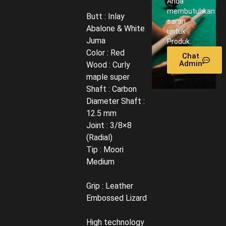
Anda
membutuhkan
Butt : Inlay
saran
Abalone & White
untuk
Juma
Produk.
Color : Red
Chat
Admin
Wood : Curly
maple super
Shaft : Carbon
Diameter Shaft :
12.5 mm
Joint : 3/8×8
(Radial)
Tip : Moori
Medium
Grip : Leather
Embossed Lizard
High technology