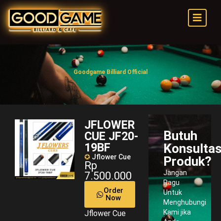
Goodgame Billiard Official
JFLOWER
Butuh
CUE JF20-
19BF
Konsultas
✪
Jflower Cue
Produk?
Rp
Jangan
7.500.000
Ragu
Order
Untuk
Now
Menghubungi
Kami jika
Jflower Cue