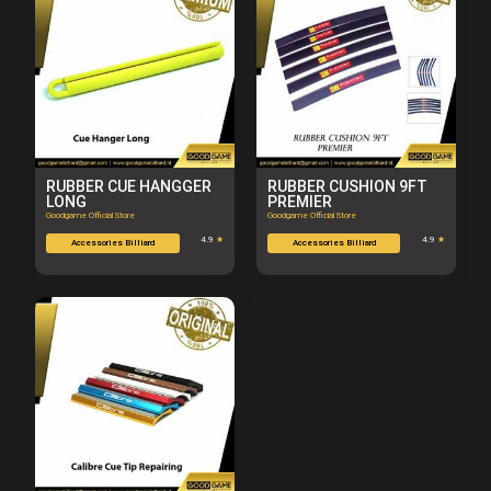
RUBBER CUE HANGGER
RUBBER CUSHION 9FT
LONG
PREMIER
Goodgame Official Store
Goodgame Official Store
4.9
★
4.9
★
Accessories Billiard
Accessories Billiard