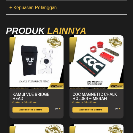
+ Kepuasan Pelanggan
PRODUK
LAINNYA
KAMUI VUE BRIDGE
COC MAGNETIC CHALK
HEAD
HOLDER – MERAH
Goodgame Official Store
Goodgame Official Store
4.9
★
4.9
★
Accessories Billiard
Accessories Billiard