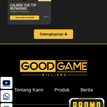
CALIBRE CUE TIP
REPAIRING
Goodgame Official Store
4.9
★
Accessories Billiard
Selengkapnya
Tentang Kami
Produk
Berita