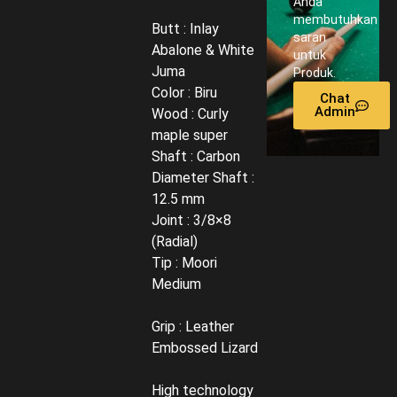
Anda
membutuhkan
Butt : Inlay
saran
Abalone & White
untuk
Juma
Produk.
Color : Biru
Chat
Admin
Wood : Curly
maple super
Shaft : Carbon
Diameter Shaft :
12.5 mm
Joint : 3/8×8
(Radial)
Tip : Moori
Medium
Grip : Leather
Embossed Lizard
High technology