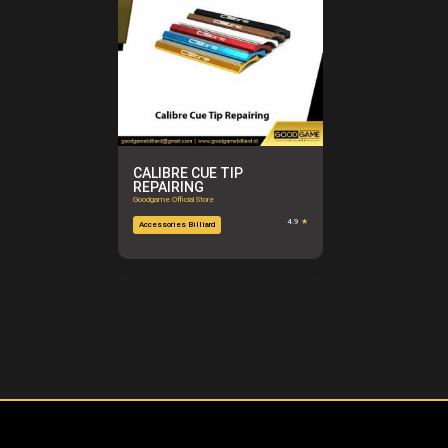
CALIBRE CUE TIP
REPAIRING
Goodgame Official Store
4.9
★
Accessories Billiard