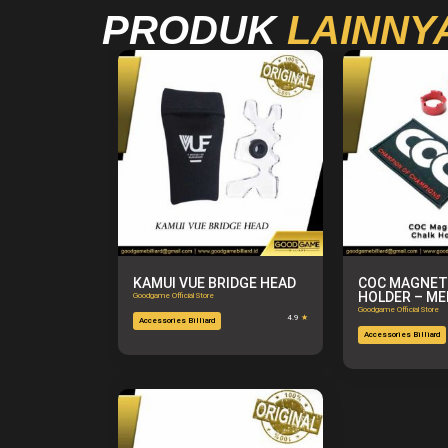
PRODUK
LAINNY
KAMUI VUE BRIDGE HEAD
COC MAGNET
HOLDER – M
Goodgame Official Store
Goodgame Official Store
4.9
★
Accessories Billiard
Accessories Billiard