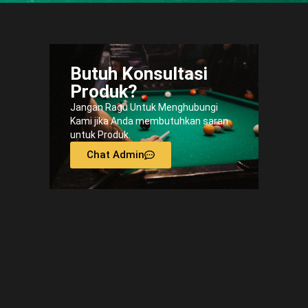
Butuh Konsultasi
Produk?
Jangan Ragu Untuk Menghubungi
Kami jika Anda membutuhkan saran
untuk Produk.
Chat Admin