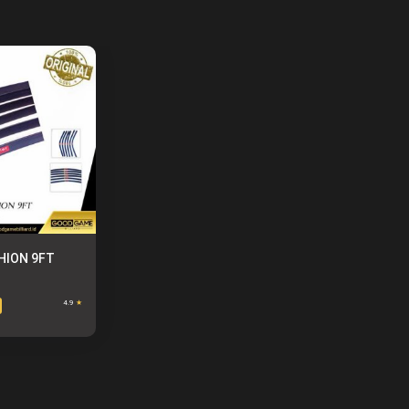
HION 9FT
4.9
★