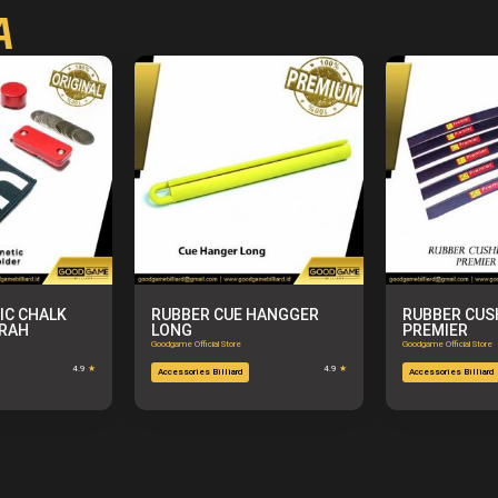
A
IC CHALK
RUBBER CUE HANGGER
RUBBER CUS
ERAH
LONG
PREMIER
Goodgame Official Store
Goodgame Official Store
4.9
★
4.9
★
Accessories Billiard
Accessories Billiard