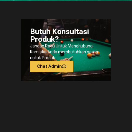
Butuh Konsultasi
Produk?
Jangan Ragu Untuk Menghubungi
Kami jika Anda membutuhkan saran
untuk Produk.
Chat Admin