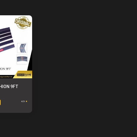
HION 9FT
4.9
★