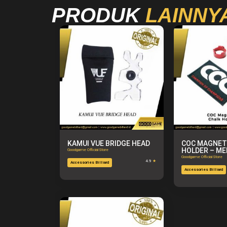
PRODUK
LAINNY
KAMUI VUE BRIDGE HEAD
COC MAGNET
HOLDER – M
Goodgame Official Store
Goodgame Official Store
4.9
★
Accessories Billiard
Accessories Billiard