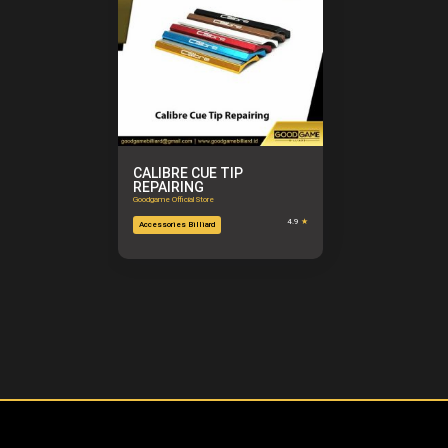
CALIBRE CUE TIP
REPAIRING
Goodgame Official Store
4.9
★
Accessories Billiard