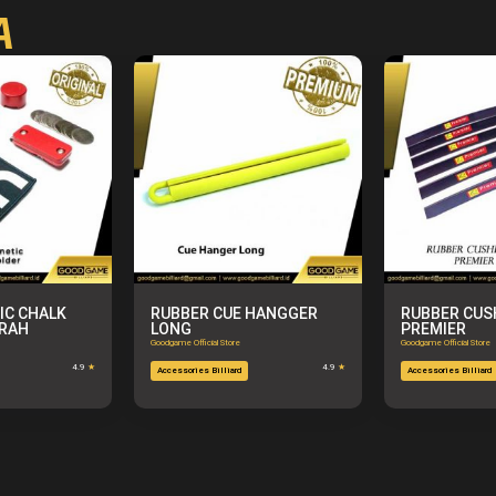
A
IC CHALK
RUBBER CUE HANGGER
RUBBER CUS
ERAH
LONG
PREMIER
Goodgame Official Store
Goodgame Official Store
4.9
★
4.9
★
Accessories Billiard
Accessories Billiard