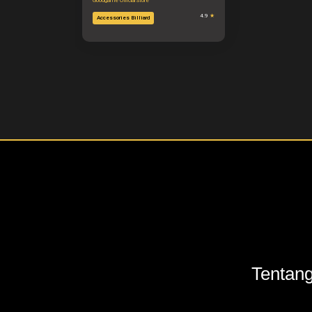
Goodgame Official Store
4.9
★
Accessories Billiard
Tentan