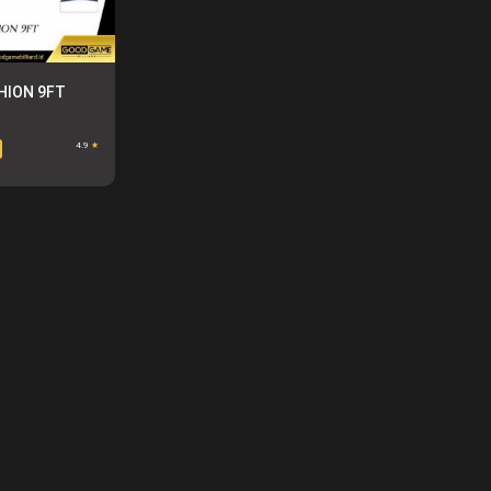
HION 9FT
4.9
★