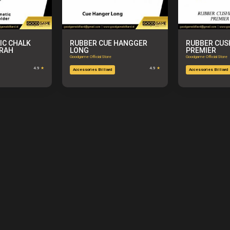
IC CHALK
RUBBER CUE HANGGER
RUBBER CUS
ERAH
LONG
PREMIER
Goodgame Official Store
Goodgame Official Store
4.9
★
4.9
★
Accessories Billiard
Accessories Billiard