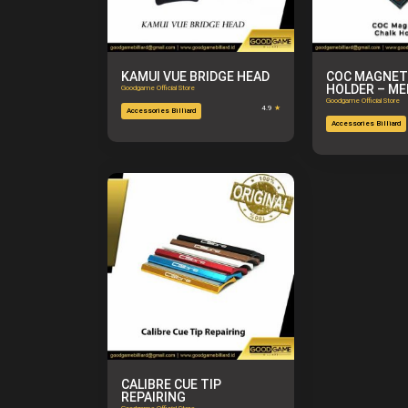
KAMUI VUE BRIDGE HEAD
COC MAGNET
HOLDER – M
Goodgame Official Store
Goodgame Official Store
4.9
★
Accessories Billiard
Accessories Billiard
CALIBRE CUE TIP
REPAIRING