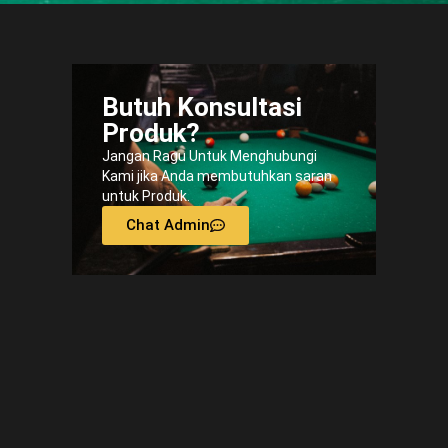
Butuh Konsultasi
Produk?
Jangan Ragu Untuk Menghubungi
Kami jika Anda membutuhkan saran
untuk Produk.
Chat Admin