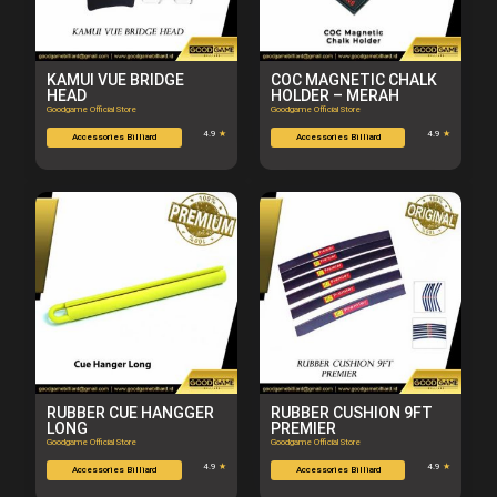
KAMUI VUE BRIDGE
COC MAGNETIC CHALK
HEAD
HOLDER – MERAH
Goodgame Official Store
Goodgame Official Store
4.9
★
4.9
★
Accessories Billiard
Accessories Billiard
RUBBER CUE HANGGER
RUBBER CUSHION 9FT
LONG
PREMIER
Goodgame Official Store
Goodgame Official Store
4.9
★
4.9
★
Accessories Billiard
Accessories Billiard