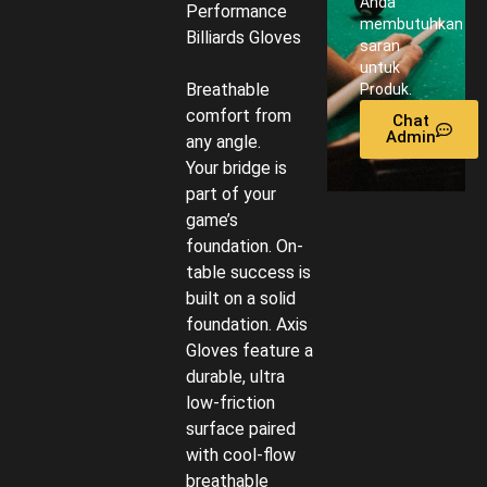
Anda
Performance
membutuhkan
Billiards Gloves
saran
untuk
Breathable
Produk.
comfort from
Chat
Admin
any angle.
Your bridge is
part of your
game’s
foundation. On-
table success is
built on a solid
foundation. Axis
Gloves feature a
durable, ultra
low-friction
surface paired
with cool-flow
breathable