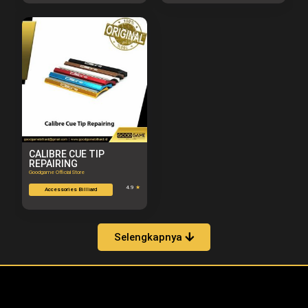
CALIBRE CUE TIP
REPAIRING
Goodgame Official Store
4.9
★
Accessories Billiard
Selengkapnya