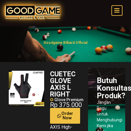
Goodgame Billiard Official
CUETEC
Butuh
GLOVE
AXIS L
Konsultas
RIGHT
Produk?
✪
Glove Premium
Jangan
Rp 375.000
Ragu
Order
Untuk
Now
Menghubungi
Kami jika
AXIS High-