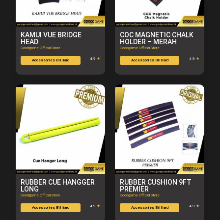
KAMUI VUE BRIDGE
COC MAGNETIC CHALK
HEAD
HOLDER – MERAH
Goodgame Official Store
Goodgame Official Store
4.9
★
4.9
★
Accessories Billiard
Accessories Billiard
RUBBER CUE HANGGER
RUBBER CUSHION 9FT
LONG
PREMIER
Goodgame Official Store
Goodgame Official Store
4.9
★
4.9
★
Accessories Billiard
Accessories Billiard