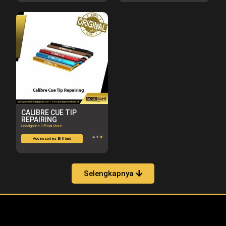
CALIBRE CUE TIP
REPAIRING
Goodgame Official Store
4.9
★
Accessories Billiard
Selengkapnya