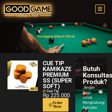
Goodgame Billiard Official
CUE TIP
Butuh
KAMIKAZE
PREMIUM
Konsultas
SS (SUPER
Produk?
SOFT)
Jangan
✪
Cue Tip
Ragu
Rp 225.000
Untuk
Order
Menghubungi
Now
Kami jika