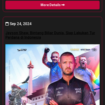
More Details
Sep 24, 2024
Jayson Shaw, Bintang Biliar Dunia, Siap Lakukan Tur
Perdana di Indonesia