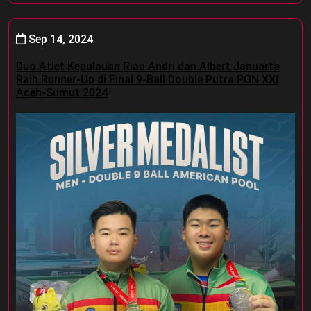
Sep 14, 2024
Duo Atlet Kepulauan Riau Andri dan Albert Januarta
Raih Runner-Up di Final 9-Ball Double Putra PON XXI
Aceh-Sumut 2024