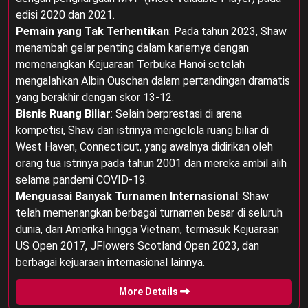
edisi 2020 dan 2021.
Pemain yang Tak Terhentikan
: Pada tahun 2023, Shaw
menambah gelar penting dalam kariernya dengan
memenangkan Kejuaraan Terbuka Hanoi setelah
mengalahkan Albin Ouschan dalam pertandingan dramatis
yang berakhir dengan skor 13-12.
Bisnis Ruang Biliar
: Selain berprestasi di arena
kompetisi, Shaw dan istrinya mengelola ruang biliar di
West Haven, Connecticut, yang awalnya didirikan oleh
orang tua istrinya pada tahun 2001 dan mereka ambil alih
selama pandemi COVID-19.
Menguasai Banyak Turnamen Internasional
: Shaw
telah memenangkan berbagai turnamen besar di seluruh
dunia, dari Amerika hingga Vietnam, termasuk Kejuaraan
US Open 2017, JFlowers Scotland Open 2023, dan
berbagai kejuaraan internasional lainnya.
More Details