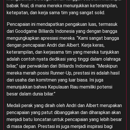
babak final, di mana mereka menunjukkan keterampilan,
ketepatan, dan kerja sama tim yang sangat solid.
Pencapaian ini mendapatkan pengakuan luas, termasuk
dari Goodgame Billiards Indonesia yang dengan bangga
mengungkapkan apresiasi mereka. “Kami sangat bangga
dengan pencapaian Andri dan Albert. Kerja keras,
keterampilan, dan kerjasama tim yang mereka tunjukkan
adalah contoh nyata dedikasi yang tinggi dalam olahraga
biliar,” ujar perwakilan dari Billiards Indonesia. “Meskipun
mereka meraih posisi Runner-Up, prestasi ini adalah hasil
dari usaha dan komitmen yang luar biasa. Ini juga
menunjukkan bahwa Kepulauan Riau memiliki potensi
besar dalam dunia biliar.”
Medali perak yang diraih oleh Andri dan Albert merupakan
pencapaian yang patut dibanggakan dan diharapkan akan
menjadi batu loncatan untuk pencapaian yang lebih besar
di masa depan. Prestasi ini juga menjadi inspirasi bagi