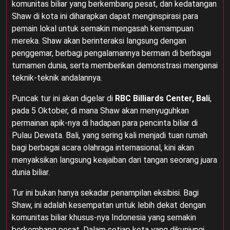
komunitas biliar yang berkembang pesat, dan kedatangan
Shaw di kota ini diharapkan dapat menginspirasi para
pemain lokal untuk semakin mengasah kemampuan
mereka. Shaw akan berinteraksi langsung dengan
penggemar, berbagi pengalamannya bermain di berbagai
turnamen dunia, serta memberikan demonstrasi mengenai
teknik-teknik andalannya.
Puncak tur ini akan digelar di
RBC Billiards Center, Bali
,
pada 5 Oktober, di mana Shaw akan menyuguhkan
permainan apik-nya di hadapan para pencinta biliar di
Pulau Dewata. Bali, yang sering kali menjadi tuan rumah
bagi berbagai acara olahraga internasional, kini akan
menyaksikan langsung keajaiban dari tangan seorang juara
dunia biliar.
Tur ini bukan hanya sekadar penampilan eksibisi. Bagi
Shaw, ini adalah kesempatan untuk lebih dekat dengan
komunitas biliar khusus-nya Indonesia yang semakin
berkembang pesat. Dalam setiap kota yang dikunjungi,